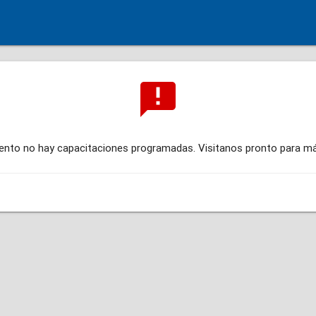
announcement
to no hay capacitaciones programadas. Visitanos pronto para m